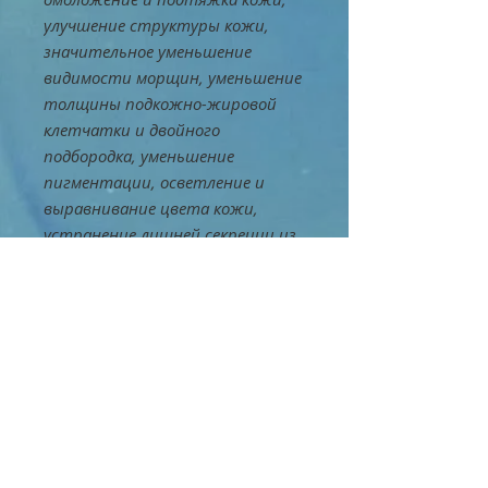
улучшение структуры кожи,
значительное уменьшение
видимости морщин, уменьшение
толщины подкожно-жировой
клетчатки и двойного
подбородка, уменьшение
пигментации, осветление и
выравнивание цвета кожи,
устранение лишней секреции из
кожи. сальные железы,
улучшение лимфодренажа и
уменьшение отеков, лечение
акне, удаление постакне пятен.
QTskin Sparkling gel -20 мл * 5
шт.
QTskin HAserum -5 мл * 5 шт.
Лист маски для лица - 5 шт.
Маска для шеи 5 шт.