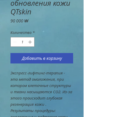
обновления кожи
QTskin
Цена
90 000 ₩
Количество
*
Добавить в корзину
Экспресс-лифтинг-терапия -
это метод омоложения, при
котором клеточные структуры
и ткани насыщаются CO2. Из-за
этого
происходит
глубокая
регенерация кожи
.
Результаты процедуры:
омоложение и подтяжка кожи,