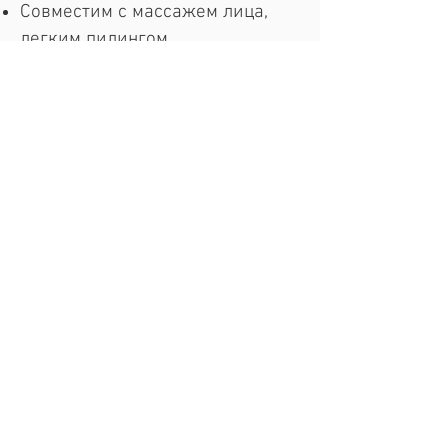
Совместим с массажем лица,
легким пилингом,
альгинантными масками.
Предлагаем
сотрудничество
послать
Нажимая на кнопку, вы соглашаетесь с
политикой конфиденциальности