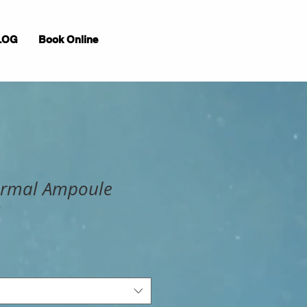
LOG
Book Online
Dermal Ampoule
2