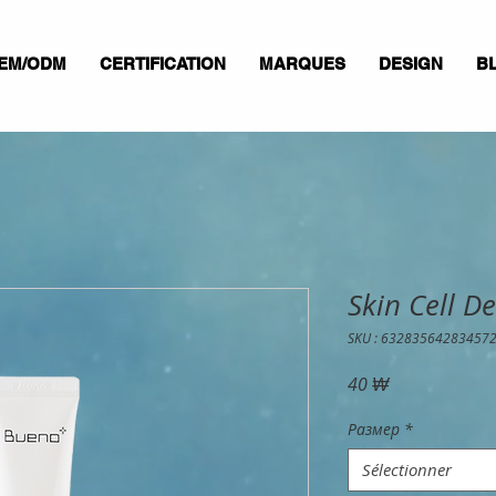
EM/ODM
CERTIFICATION
MARQUES
DESIGN
B
Skin Cell 
SKU : 63283564283457
Prix
40 ₩
Размер
*
Sélectionner